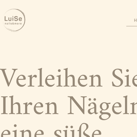
H
Verleihen Si
Ihren Nägel
eine süße